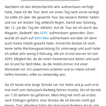
Nachdem ich den Wetterbericht sehr aufmerksam verfolgt
habe, habe ich die Tour doch um einen Tag nach vorne verlegt.
Da sollte ich über die gesamte Tour das bessere Wetter haben
und nur am letzten Tag vielleicht Regen. Damit war Sonntag,
der 12. Juli der Tag der Abfahrt. Auf dir Tour bin ich durch das
Magazin „Radwelt“ des
ADFC
aufmerksam geworden. Dort
wurde ich auch auf
Bett+Bike
aufmerksam worüber ich dann
auch meine Hotels gesucht habe. Immerhin besitze ich noch
keine nette Werkzeugausrüstung für unterwegs und auch habe
ich selbst sehr wenig Erfahrung. Mit ein Grund warum ich nun
ADFC Mitglied bin, da die einen Pannenservice bieten und auch
ein Grund für Bett+Bike, da die Hotels immer mit einer
Werkstatt vor Ort zusammen arbeiten und so relativ schnell
helfen könnten, sollte es notwendig sein.
Da ich heute eine lange Strecke vor mir hatte und ja auch erst
mal noch zum Naturpark-Radweg fahren musste, bin ich bereits
um 7:30 daheim los gefahren. Mein Weg hat mich als erstes
nach Ettlingen geführt, eine Strecke die ich bereits recht gut
kenne. Dort allerdings führt der Naturpark-Radweg durch und