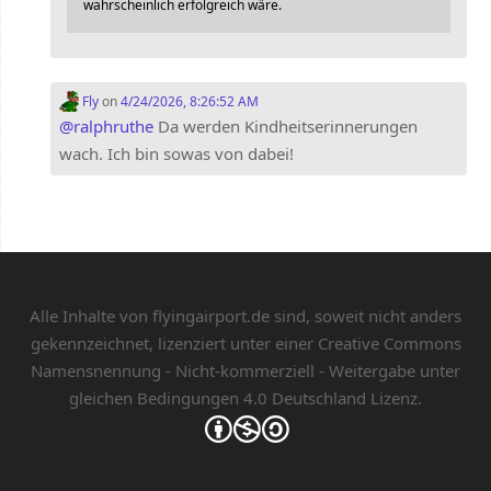
wahrscheinlich erfolgreich wäre.
Fly
on
4/24/2026, 8:26:52 AM
@
ralphruthe
Da werden Kindheitserinnerungen
wach. Ich bin sowas von dabei!
Alle Inhalte von flyingairport.de sind, soweit nicht anders
gekennzeichnet, lizenziert unter einer
Creative Commons
Namensnennung - Nicht-kommerziell - Weitergabe unter
gleichen Bedingungen 4.0 Deutschland Lizenz.