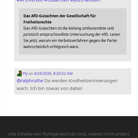
Das AfD-Gutachten der Gesellschaft für
Freiheitsrechte
Das AfD-Gutachten ist die bislang umfassendste und
juristisch anspruchsvollste Untersuchung der AfD. Lesen
Sie jetzt, warum ein Verbotsverfahren gegen die Partei
wahrscheinlich erfolgreich wäre.
Fly
on
4/24/2026, 8:26:52 AM
@
ralphruthe
Da werden Kindheitserinnerungen
wach. Ich bin sowas von dabei!
Alle Inhalte von flyingairport.de sind, soweit nicht anders