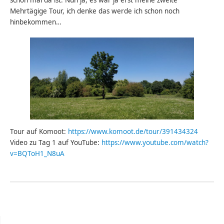
Mehrtägige Tour, ich denke das werde ich schon noch
hinbekommen…
Tour auf Komoot:
https://www.komoot.de/tour/391434324
Video zu Tag 1 auf YouTube:
https://www.youtube.com/watch?
v=BQToH1_N8uA