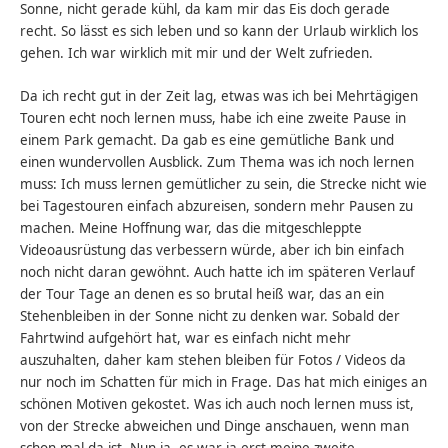
Sonne, nicht gerade kühl, da kam mir das Eis doch gerade
recht. So lässt es sich leben und so kann der Urlaub wirklich los
gehen. Ich war wirklich mit mir und der Welt zufrieden.
Da ich recht gut in der Zeit lag, etwas was ich bei Mehrtägigen
Touren echt noch lernen muss, habe ich eine zweite Pause in
einem Park gemacht. Da gab es eine gemütliche Bank und
einen wundervollen Ausblick. Zum Thema was ich noch lernen
muss: Ich muss lernen gemütlicher zu sein, die Strecke nicht wie
bei Tagestouren einfach abzureisen, sondern mehr Pausen zu
machen. Meine Hoffnung war, das die mitgeschleppte
Videoausrüstung das verbessern würde, aber ich bin einfach
noch nicht daran gewöhnt. Auch hatte ich im späteren Verlauf
der Tour Tage an denen es so brutal heiß war, das an ein
Stehenbleiben in der Sonne nicht zu denken war. Sobald der
Fahrtwind aufgehört hat, war es einfach nicht mehr
auszuhalten, daher kam stehen bleiben für Fotos / Videos da
nur noch im Schatten für mich in Frage. Das hat mich einiges an
schönen Motiven gekostet. Was ich auch noch lernen muss ist,
von der Strecke abweichen und Dinge anschauen, wenn man
schon mal da ist. Nun ja, es war ja erst meine zweite