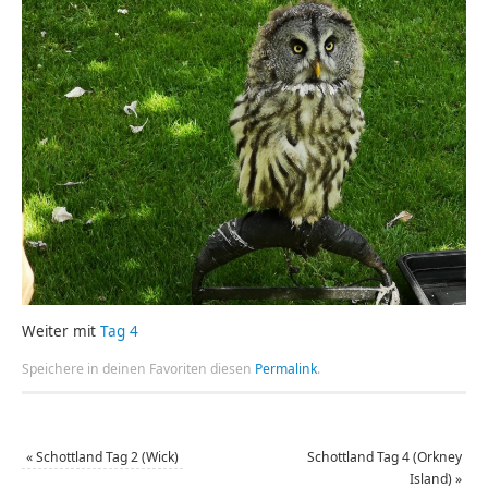
Weiter mit
Tag 4
Speichere in deinen Favoriten diesen
Permalink
.
«
Schottland Tag 2 (Wick)
Schottland Tag 4 (Orkney
Island)
»