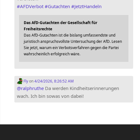
#
AFDVerbot
#
Gutachten
#
JetztHandeln
Das AfD-Gutachten der Gesellschaft für
Freiheitsrechte
Das AfD-Gutachten ist die bislang umfassendste und
juristisch anspruchsvollste Untersuchung der AfD. Lesen
Sie jetzt, warum ein Verbotsverfahren gegen die Partei
wahrscheinlich erfolgreich wäre.
Fly
on
4/24/2026, 8:26:52 AM
@
ralphruthe
Da werden Kindheitserinnerungen
wach. Ich bin sowas von dabei!