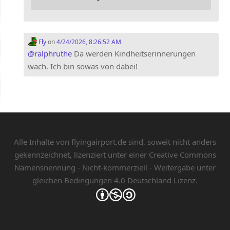
Fly
on
4/24/2026, 8:26:52 AM
@
ralphruthe
Da werden Kindheitserinnerungen
wach. Ich bin sowas von dabei!
Alle Inhalte von flyingairport.de sind, soweit nicht anders
gekennzeichnet, lizenziert unter einer
Creative Commons
Namensnennung - Nicht-kommerziell - Weitergabe unter
gleichen Bedingungen 4.0 Deutschland Lizenz.