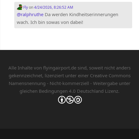
Fly
on
4/24/2026, 8:26:52 AM
@
ralphruthe
Da werden Kindheitserinnerungen
wach. Ich bin sowas von dabei!
Alle Inhalte von flyingairport.de sind, soweit nicht anders
gekennzeichnet, lizenziert unter einer
Creative Commons
Namensnennung - Nicht-kommerziell - Weitergabe unter
gleichen Bedingungen 4.0 Deutschland Lizenz.