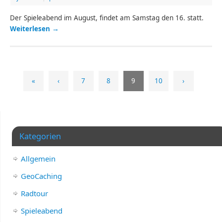
Der Spieleabend im August, findet am Samstag den 16. statt.
Weiterlesen
→
«
‹
7
8
9
10
›
Kategorien
Allgemein
GeoCaching
Radtour
Spieleabend