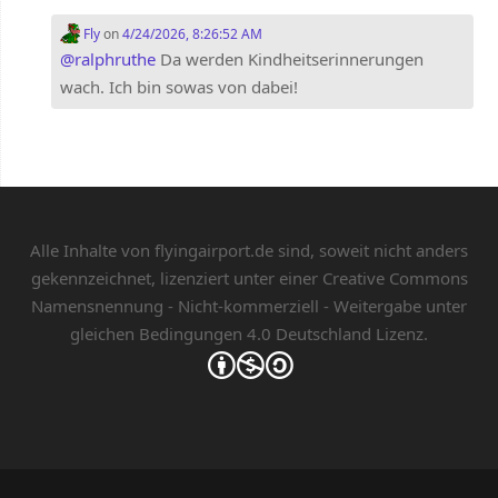
Fly
on
4/24/2026, 8:26:52 AM
@
ralphruthe
Da werden Kindheitserinnerungen
wach. Ich bin sowas von dabei!
Alle Inhalte von flyingairport.de sind, soweit nicht anders
gekennzeichnet, lizenziert unter einer
Creative Commons
Namensnennung - Nicht-kommerziell - Weitergabe unter
gleichen Bedingungen 4.0 Deutschland Lizenz.