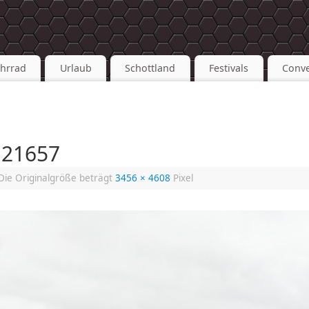
ahrrad
Urlaub
Schottland
Festivals
Conve
121657
ie Originalgröße beträgt
3456 × 4608
Pixel