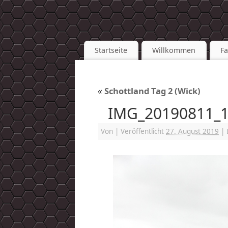
Startseite
Willkommen
F
«
Schottland Tag 2 (Wick)
IMG_20190811_
Von
|
Veröffentlicht
27. August 2019
|
D