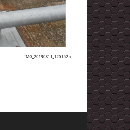
IMG_20190811_125152
»