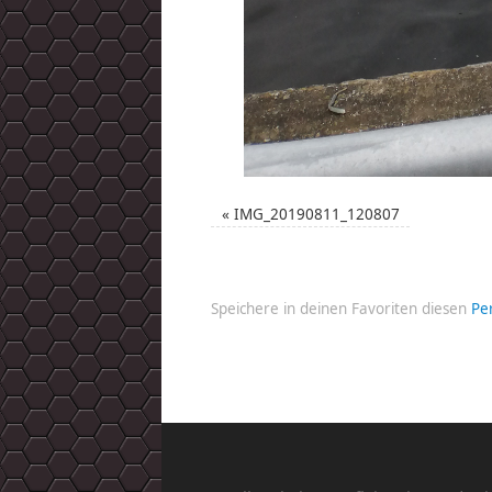
«
IMG_20190811_120807
Speichere in deinen Favoriten diesen
Pe