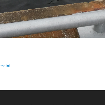
rmalink
.