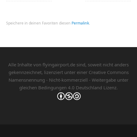
Speichere in deinen Favoriten diesen
Permalink
.
Alle Inhalte von flyingairport.de sind, soweit nicht anders
gekennzeichnet, lizenziert unter einer
Creative Commons
Namensnennung - Nicht-kommerziell - Weitergabe unter
gleichen Bedingungen 4.0 Deutschland Lizenz.