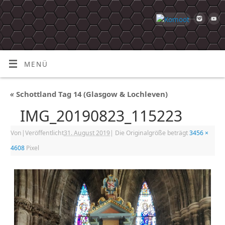
MENÜ
«
Schottland Tag 14 (Glasgow & Lochleven)
IMG_20190823_115223
Von
|
Veröffentlicht
31. August 2019
|
Die Originalgröße beträgt
3456 ×
4608
Pixel