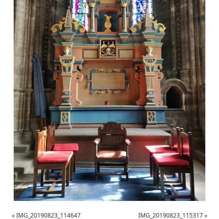
«
IMG_20190823_114647
IMG_20190823_115317
»