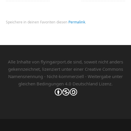
Speichere in deinen Favoriten diesen
Permalink
.
Alle Inhalte von flyingairport.de sind, soweit nicht anders
gekennzeichnet, lizenziert unter einer
Creative Commons
Namensnennung - Nicht-kommerziell - Weitergabe unter
gleichen Bedingungen 4.0 Deutschland Lizenz.