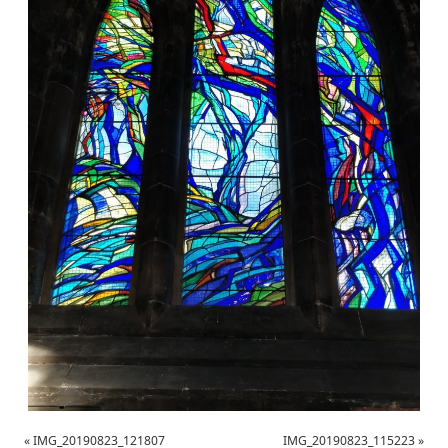
«
IMG_20190823_121807
IMG_20190823_115223
»