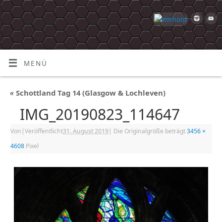
MENÜ
«
Schottland Tag 14 (Glasgow & Lochleven)
IMG_20190823_114647
Von
|
Veröffentlicht
31. August 2019
|
Die Originalgröße beträgt
3456 ×
4608
Pixel