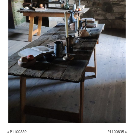
«
P1100889
P1100835
»