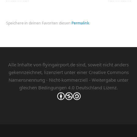
Speichere in deinen Favoriten diesen
Permalink
.
Alle Inhalte von flyingairport.de sind, soweit nicht anders
gekennzeichnet, lizenziert unter einer
Creative Commons
Namensnennung - Nicht-kommerziell - Weitergabe unter
gleichen Bedingungen 4.0 Deutschland Lizenz.