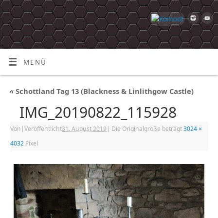
MENÜ
«
Schottland Tag 13 (Blackness & Linlithgow Castle)
IMG_20190822_115928
Von
|
Veröffentlicht
31. August 2019
|
Die Originalgröße beträgt
3024 ×
4032
Pixel