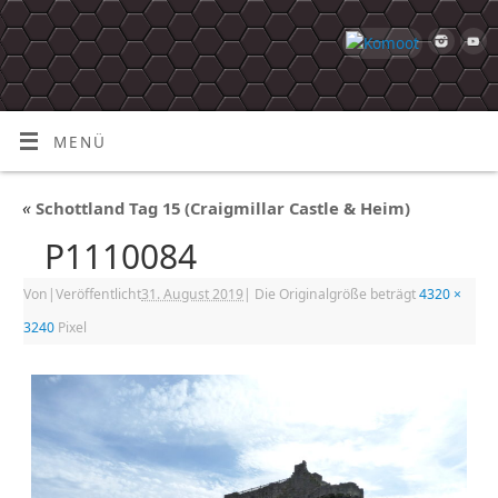
MENÜ
«
Schottland Tag 15 (Craigmillar Castle & Heim)
P1110084
Von
|
Veröffentlicht
31. August 2019
|
Die Originalgröße beträgt
4320 ×
3240
Pixel