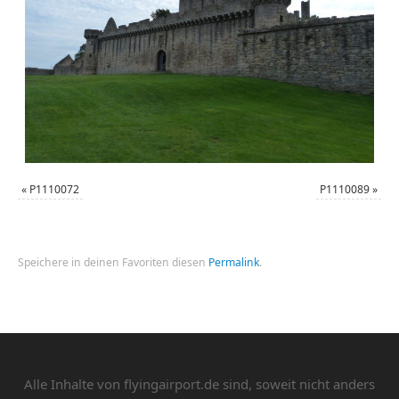
«
P1110072
P1110089
»
Speichere in deinen Favoriten diesen
Permalink
.
Alle Inhalte von flyingairport.de sind, soweit nicht anders