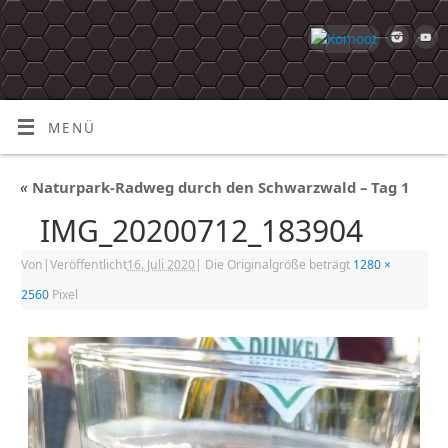
MENÜ
«
Naturpark-Radweg durch den Schwarzwald – Tag 1
IMG_20200712_183904
Von
|
Veröffentlicht
16. Juli 2020
|
Die Originalgröße beträgt
1280 ×
2560
Pixel