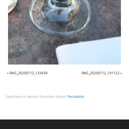
«
IMG_20200712_133439
IMG_20200712_191122
»
Speichere in deinen Favoriten diesen
Permalink
.