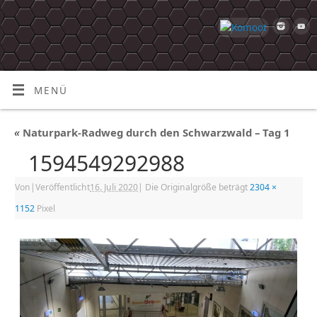
MENÜ
«
Naturpark-Radweg durch den Schwarzwald – Tag 1
1594549292988
Von
|
Veröffentlicht
16. Juli 2020
|
Die Originalgröße beträgt
2304 ×
1152
Pixel