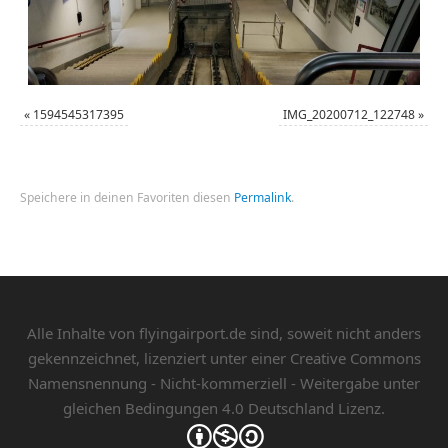
«
1594545317395
IMG_20200712_122748
»
Speichere in deinen Favoriten diesen
Permalink
.
Alle Inhalte von flyingairport.de sind, soweit nicht anders
gekennzeichnet, lizenziert unter einer
Creative Commons
Namensnennung - Nicht-kommerziell - Weitergabe unter
gleichen Bedingungen 4.0 Deutschland Lizenz.